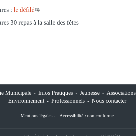
res :
le défilé
res 30 repas à la salle des fêtes
ie Municipale
Infos Pratiques
Jeunesse
Associations
-
-
-
Environnement
Professionnels
Nous contacter
-
-
Mentions légales
-
Accessibilité : non conforme