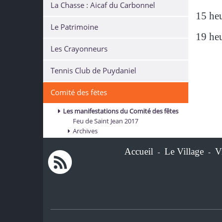
La Chasse : Aicaf du Carbonnel
15 heu
Le Patrimoine
19 heu
Les Crayonneurs
Tennis Club de Puydaniel
Comité des fëtes
Les manifestations du Comité des fêtes
Feu de Saint Jean 2017
Archives
Accueil
Le Village
V
-
-