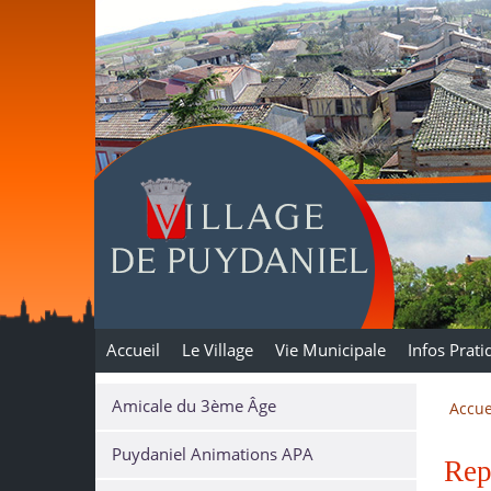
Puydaniel
Accueil
Le Village
Vie Municipale
Infos Prati
Amicale du 3ème Âge
Accue
Puydaniel Animations APA
Rep