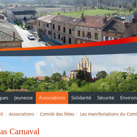
ques
Jeunesse
Associations
Solidarité
Sécurité
Enviro
il
Associations
Comité des fëtes
Les manifestations du Comi
as Carnaval