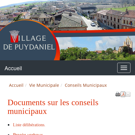
Puydaniel
Accueil
Menu
Accueil
Vie Municipale
Conseils Municipaux
Documents sur les conseils
municipaux
Liste délibérations.
Procès verbaux.