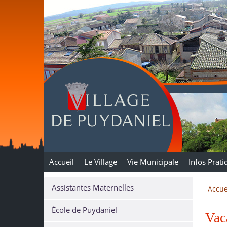
Puydaniel
Accueil
Le Village
Vie Municipale
Infos Prati
Assistantes Maternelles
Accue
École de Puydaniel
Vac