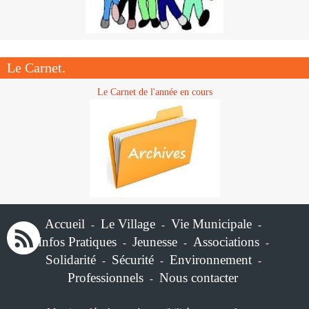
Le Carnet.
Le Carnet de l'année en cours
Accueil
Le Village
Vie Municipale
-
-
-
Infos Pratiques
Jeunesse
Associations
-
-
-
Solidarité
Sécurité
Environnement
-
-
-
Professionnels
Nous contacter
-