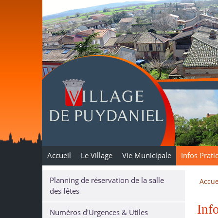
Puydaniel
Accueil
Le Village
Vie Municipale
Infos Prati
Planning de réservation de la salle
Accue
des fêtes
Inf
Numéros d'Urgences & Utiles