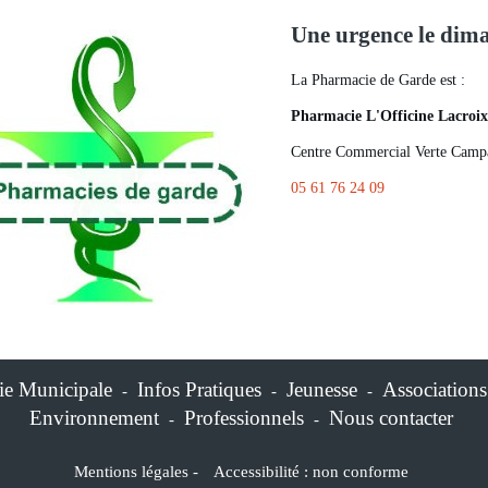
Une urgence le dim
La Pharmacie de Garde est :
Pharmacie L'Officine Lacroix
Centre Commercial Verte C
05 61 76 24 09
ie Municipale
Infos Pratiques
Jeunesse
Associations
-
-
-
Environnement
Professionnels
Nous contacter
-
-
Mentions légales
-
Accessibilité : non conforme