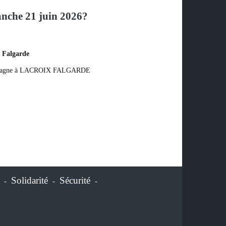
anche 21 juin 2026?
 Falgarde
ampagne à LACROIX FALGARDE
Solidarité
Sécurité
-
-
-