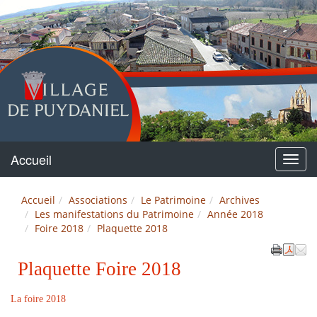
Puydaniel
Accueil
Menu
Accueil
Associations
Le Patrimoine
Archives
Les manifestations du Patrimoine
Année 2018
Foire 2018
Plaquette 2018
Plaquette Foire 2018
La foire 2018