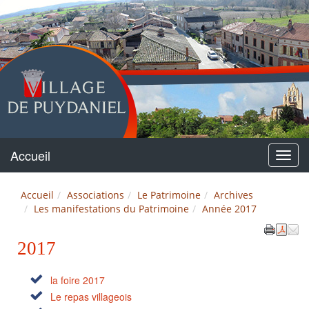
Puydaniel
Accueil
Menu
Accueil
Associations
Le Patrimoine
Archives
Les manifestations du Patrimoine
Année 2017
2017
la foire 2017
Le repas villageois