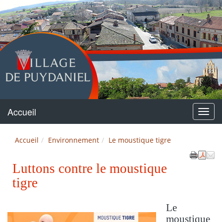
Puydaniel
Accueil
Menu
Accueil
Environnement
Le moustique tigre
Luttons contre le moustique
tigre
Le
moustique