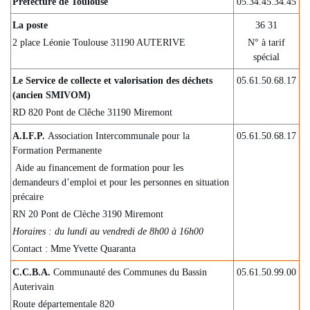
Préfecture de Toulouse
05.34.45.34.45
La poste
36 31
2 place Léonie Toulouse 31190 AUTERIVE
N° à tarif
spécial
Le Service de collecte et valorisation des déchets
05.61.50.68.17
(ancien SMIVOM)
RD 820 Pont de Clêche 31190 Miremont
A.I.F.P.
Association Intercommunale pour la
05.61.50.68.17
Formation Permanente
Aide au financement de formation pour les
demandeurs d’emploi et pour les personnes en situation
précaire
RN 20 Pont de Clèche 3190 Miremont
Horaires : du lundi au vendredi de 8h00 à 16h00
Contact : Mme Yvette Quaranta
C.C.B.A.
Communauté des Communes du Bassin
05.61.50.99.00
Auterivain
Route départementale 820