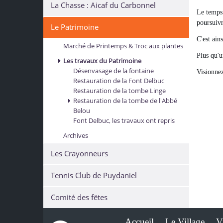
La Chasse : Aicaf du Carbonnel
Le temps 
poursuivr
Le Patrimoine
C'est ain
Marché de Printemps & Troc aux plantes
Plus qu'u
Les travaux du Patrimoine
Désenvasage de la fontaine
Visionne
Restauration de la Font Delbuc
Restauration de la tombe Linge
Restauration de la tombe de l'Abbé
Belou
Font Delbuc, les travaux ont repris
Archives
Les Crayonneurs
Tennis Club de Puydaniel
Comité des fëtes
Accueil
Le Village
V
-
-