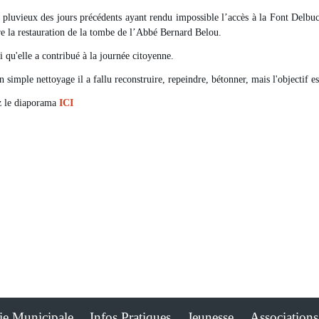
pluvieux des jours précédents ayant rendu impossible l’accès à la Font Delbuc
e la restauration de la tombe de l’Abbé Bernard Belou.
si qu'elle a contribué à la journée citoyenne.
n simple nettoyage il a fallu reconstruire, repeindre, bétonner, mais l'objectif es
z le diaporama
ICI
ie Municipale
Infos Pratiques
Jeunesse
Associations
-
-
-