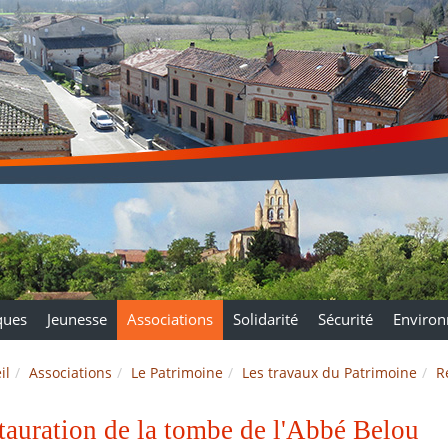
ques
Jeunesse
Associations
Solidarité
Sécurité
Enviro
il
Associations
Le Patrimoine
Les travaux du Patrimoine
R
tauration de la tombe de l'Abbé Belou