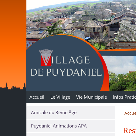
Puydaniel
Accueil
Le Village
Vie Municipale
Infos Prati
Amicale du 3ème Âge
Accue
Puydaniel Animations APA
Res