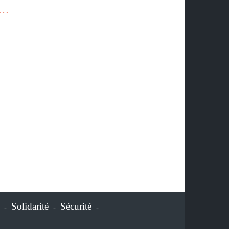
x…
Solidarité
Sécurité
-
-
-