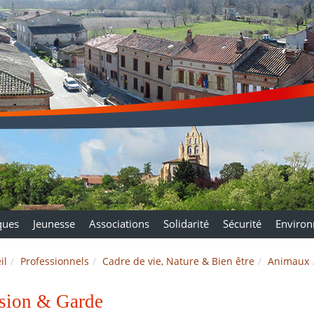
ques
Jeunesse
Associations
Solidarité
Sécurité
Enviro
il
Professionnels
Cadre de vie, Nature & Bien être
Animaux
sion & Garde