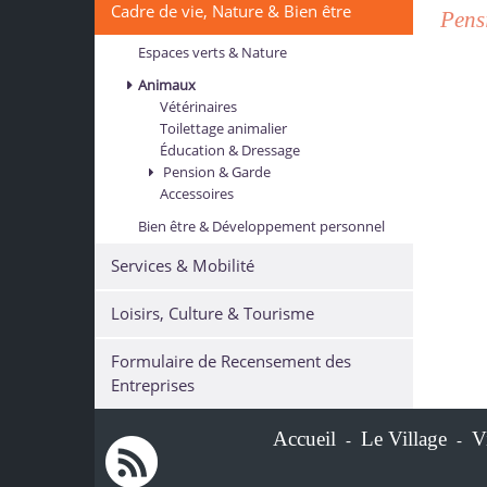
Cadre de vie, Nature & Bien être
Pens
Espaces verts & Nature
Animaux
Vétérinaires
Toilettage animalier
Éducation & Dressage
Pension & Garde
Accessoires
Bien être & Développement personnel
Services & Mobilité
Loisirs, Culture & Tourisme
Formulaire de Recensement des
Entreprises
Accueil
Le Village
V
-
-