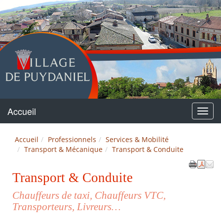
Puydaniel
Accueil
Menu
Accueil
Professionnels
Services & Mobilité
Transport & Mécanique
Transport & Conduite
Transport & Conduite
Chauffeurs de taxi, Chauffeurs VTC,
Transporteurs, Livreurs…