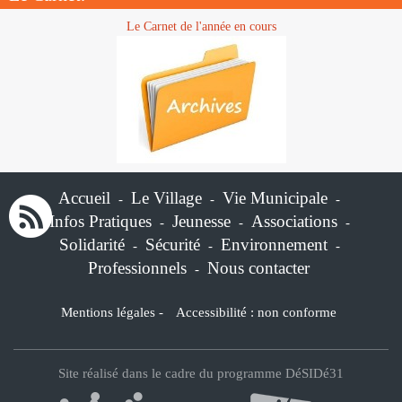
Le Carnet de l'année en cours
Accueil
Le Village
Vie Municipale
-
-
-
Infos Pratiques
Jeunesse
Associations
-
-
-
Solidarité
Sécurité
Environnement
-
-
-
Professionnels
Nous contacter
-
Mentions légales
-
Accessibilité : non conforme
Site réalisé dans le cadre du programme DéSIDé31