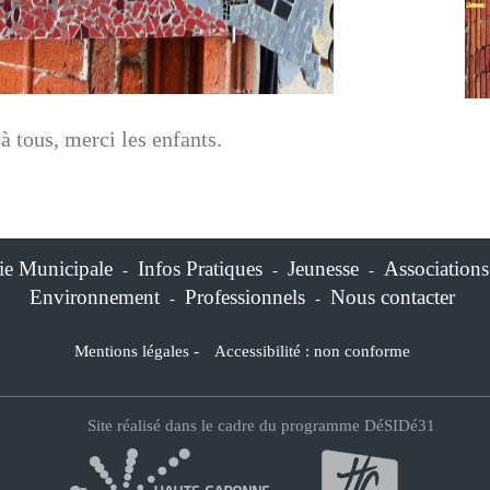
à tous, merci les enfants.
ie Municipale
Infos Pratiques
Jeunesse
Associations
-
-
-
Environnement
Professionnels
Nous contacter
-
-
Mentions légales
-
Accessibilité : non conforme
Site réalisé dans le cadre du programme DéSIDé31