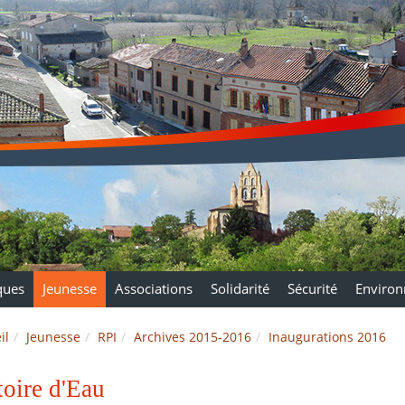
ques
Jeunesse
Associations
Solidarité
Sécurité
Enviro
il
Jeunesse
RPI
Archives 2015-2016
Inaugurations 2016
toire d'Eau