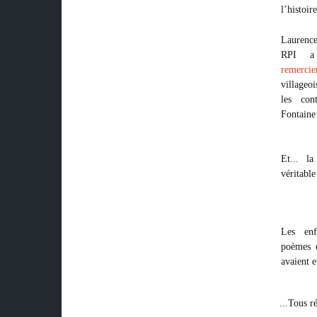
l’histoir
Laurence
RPI a
remercie
villageoi
les con
Fontaine
Et... l
véritable
Les enf
poèmes e
avaient e
...Tous r