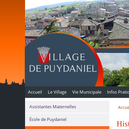
Puydaniel
Accueil
Le Village
Vie Municipale
Infos Prati
Assistantes Maternelles
Accue
École de Puydaniel
His