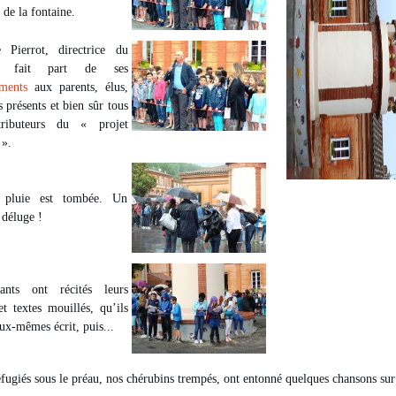
e de la fontaine.
 Pierrot, directrice du
 fait part de ses
ments
aux parents, élus,
s présents et bien sûr tous
tributeurs du « projet
 ».
a pluie est tombée. Un
 déluge !
ants ont récités leurs
t textes mouillés, qu’ils
ux-mêmes écrit, puis...
éfugiés sous le préau, nos chérubins trempés, ont entonné quelques chansons sur