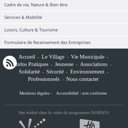
Cadre de vie, Nature & Bien être
Services & Mobilité
Loisirs, Culture & Tourisme
Formulaire de Recensement des Entreprises
Accueil
Le Village
Vie Municipale
-
-
-
Infos Pratiques
Jeunesse
Associations
-
-
-
Solidarité
Sécurité
Environnement
-
-
-
Professionnels
Nous contacter
-
Mentions légales
-
Accessibilité : non conforme
Site réalisé dans le cadre du programme DéSIDé31