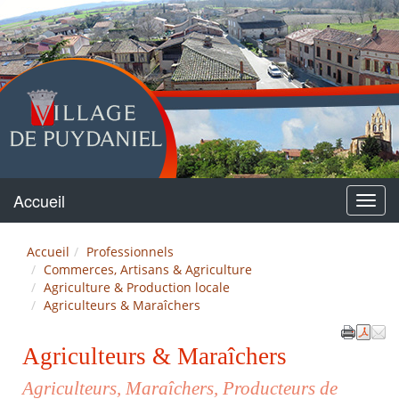
Puydaniel
Accueil
Menu
Accueil
Professionnels
Commerces, Artisans & Agriculture
Agriculture & Production locale
Agriculteurs & Maraîchers
Agriculteurs & Maraîchers
Agriculteurs, Maraîchers, Producteurs de