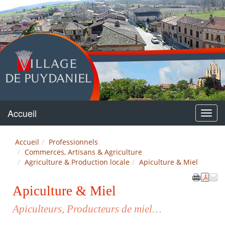
Puydaniel
Accueil
Menu
Accueil
Professionnels
Commerces, Artisans & Agriculture
Agriculture & Production locale
Apiculture & Miel
Apiculture & Miel
Apiculteurs, Producteurs de miel…