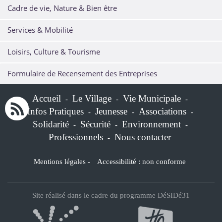
Cadre de vie, Nature & Bien être
Services & Mobilité
Loisirs, Culture & Tourisme
Formulaire de Recensement des Entreprises
Accueil
Le Village
Vie Municipale
-
-
-
Infos Pratiques
Jeunesse
Associations
-
-
-
Solidarité
Sécurité
Environnement
-
-
-
Professionnels
Nous contacter
-
Mentions légales
-
Accessibilité : non conforme
Site réalisé dans le cadre du programme DéSIDé31