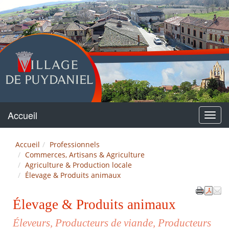
Puydaniel
Accueil
Menu
Accueil
Professionnels
Commerces, Artisans & Agriculture
Agriculture & Production locale
Élevage & Produits animaux
Élevage & Produits animaux
Éleveurs, Producteurs de viande, Producteurs