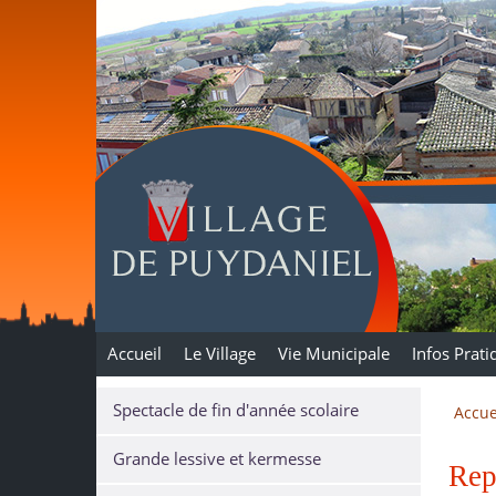
Puydaniel
Accueil
Le Village
Vie Municipale
Infos Prati
Spectacle de fin d'année scolaire
Accue
Grande lessive et kermesse
Rep