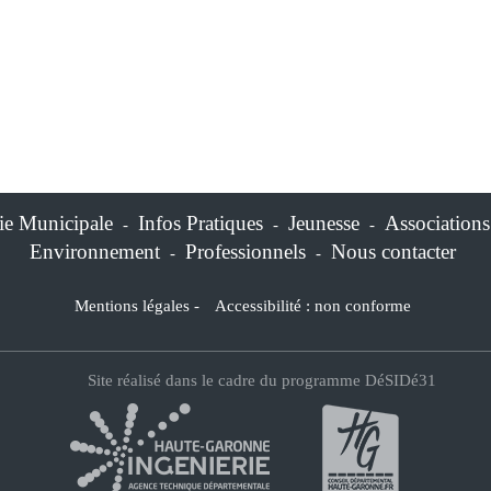
ie Municipale
Infos Pratiques
Jeunesse
Associations
-
-
-
Environnement
Professionnels
Nous contacter
-
-
Mentions légales
-
Accessibilité : non conforme
Site réalisé dans le cadre du programme DéSIDé31