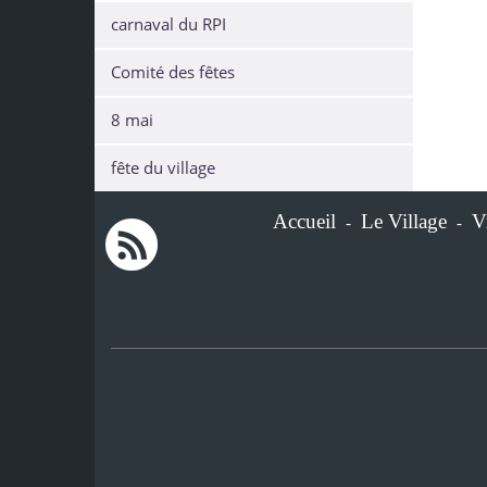
carnaval du RPI
Comité des fêtes
8 mai
fête du village
Accueil
Le Village
V
-
-