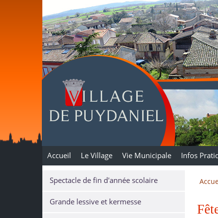
Puydaniel
Accueil
Le Village
Vie Municipale
Infos Prati
Spectacle de fin d'année scolaire
Accue
Grande lessive et kermesse
Fête