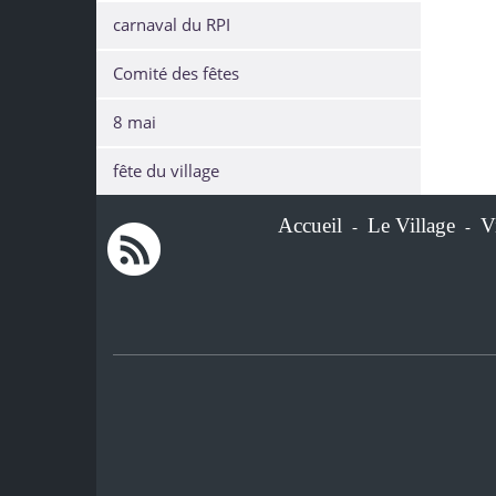
carnaval du RPI
Comité des fêtes
8 mai
fête du village
Accueil
Le Village
V
-
-