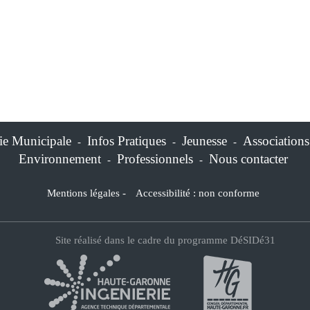
ie Municipale
Infos Pratiques
Jeunesse
Associations
-
-
-
Environnement
Professionnels
Nous contacter
-
-
Mentions légales
-
Accessibilité : non conforme
Site réalisé dans le cadre du programme DéSIDé31